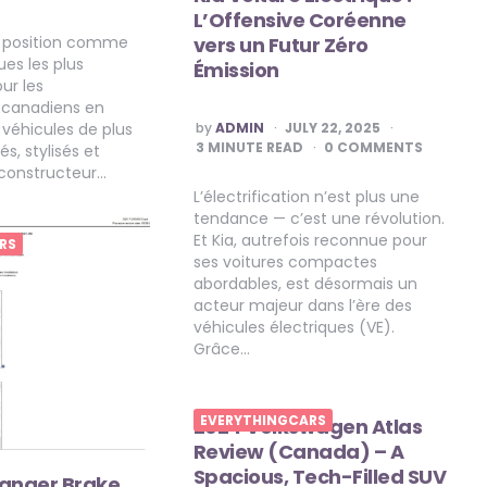
L’Offensive Coréenne
vers un Futur Zéro
a position comme
es les plus
Émission
ur les
 canadiens en
POSTED
by
ADMIN
JULY 22, 2025
 véhicules de plus
BY
3
MINUTE READ
0 COMMENTS
és, stylisés et
 constructeur…
L’électrification n’est plus une
tendance — c’est une révolution.
Et Kia, autrefois reconnue pour
RS
ses voitures compactes
abordables, est désormais un
acteur majeur dans l’ère des
véhicules électriques (VE).
Grâce…
EVERYTHINGCARS
2024 Volkswagen Atlas
Review (Canada) – A
Spacious, Tech-Filled SUV
Ranger Brake