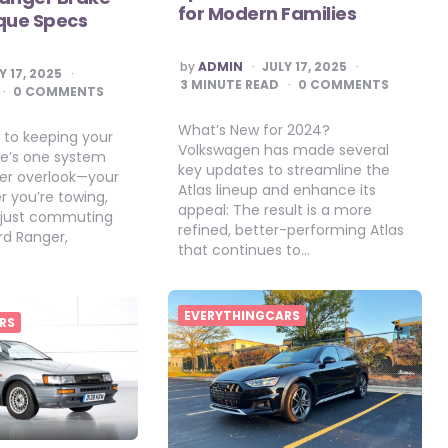
for Modern Families
rque Specs
POSTED
by
ADMIN
JULY 17, 2025
Y 17, 2025
BY
3
MINUTE READ
0 COMMENTS
0 COMMENTS
What’s New for 2024?
to keeping your
Volkswagen has made several
re’s one system
key updates to streamline the
er overlook—your
Atlas lineup and enhance its
r you’re towing,
appeal: The result is a more
r just commuting
refined, better-performing Atlas
rd Ranger,
that continues to…
EVERYTHINGCARS
RS