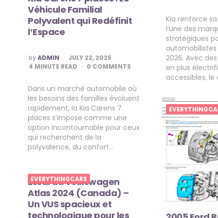
Véhicule Familial
Kia renforce s
Polyvalent qui Redéfinit
l’une des marqu
l’Espace
stratégiques po
automobilistes
POSTED
2026. Avec des
by
ADMIN
JULY 22, 2025
BY
4
MINUTE READ
0 COMMENTS
en plus électrifi
accessibles, le
Dans un marché automobile où
les besoins des familles évoluent
rapidement, la Kia Carens 7
EVERYTHINGCA
places s’impose comme une
option incontournable pour ceux
qui recherchent de la
polyvalence, du confort…
EVERYTHINGCARS
Essai du Volkswagen
Atlas 2024 (Canada) –
Un VUS spacieux et
technologique pour les
2005 Ford 