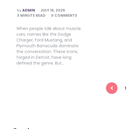
POSTED
by
ADMIN
JULY 16, 2025
BY
3
MINUTE READ
0 COMMENTS
When people talk about muscle
cars, names like the Dodge
Charger, Ford Mustang, and
Plymouth Barracuda dominate
the conversation. These icons,
forged in Detroit, have long
defined the genre. But…
Posts
pagination
1