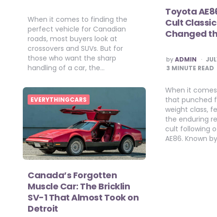
Toyota AE8
When it comes to finding the
Cult Classi
perfect vehicle for Canadian
Changed t
roads, most buyers look at
crossovers and SUVs. But for
those who want the sharp
POSTED
by
ADMIN
JUL
BY
handling of a car, the…
3
MINUTE READ
When it comes 
that punched f
EVERYTHINGCARS
weight class, 
the enduring r
cult following 
AE86. Known by
Canada’s Forgotten
Muscle Car: The Bricklin
SV-1 That Almost Took on
Detroit