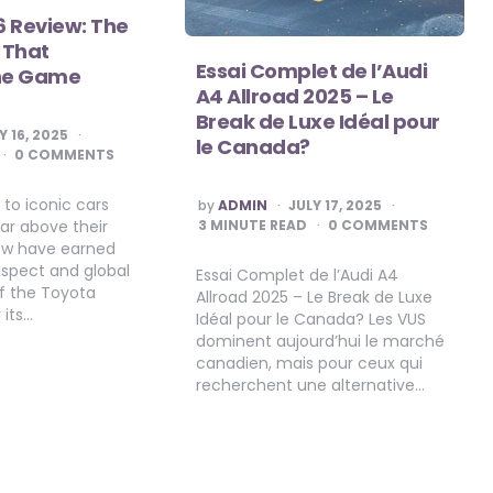
6 Review: The
c That
Essai Complet de l’Audi
he Game
A4 Allroad 2025 – Le
Break de Luxe Idéal pour
Y 16, 2025
le Canada?
0 COMMENTS
POSTED
to iconic cars
by
ADMIN
JULY 17, 2025
BY
3
MINUTE READ
0 COMMENTS
ar above their
few have earned
espect and global
Essai Complet de l’Audi A4
of the Toyota
Allroad 2025 – Le Break de Luxe
 its…
Idéal pour le Canada? Les VUS
dominent aujourd’hui le marché
canadien, mais pour ceux qui
recherchent une alternative…