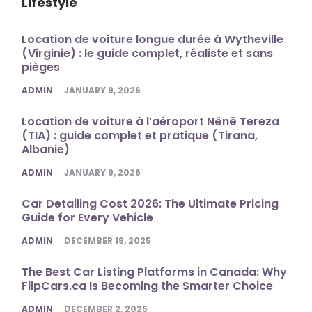
Lifestyle
Location de voiture longue durée à Wytheville
(Virginie) : le guide complet, réaliste et sans
pièges
POSTED
ADMIN
JANUARY 9, 2026
Location de voiture à l’aéroport Nënë Tereza
(TIA) : guide complet et pratique (Tirana,
Albanie)
POSTED
ADMIN
JANUARY 9, 2026
Car Detailing Cost 2026: The Ultimate Pricing
Guide for Every Vehicle
POSTED
ADMIN
DECEMBER 18, 2025
The Best Car Listing Platforms in Canada: Why
FlipCars.ca Is Becoming the Smarter Choice
POSTED
ADMIN
DECEMBER 2, 2025