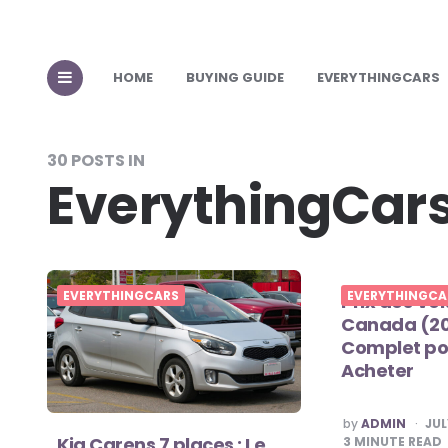
HOME
BUYING GUIDE
EVERYTHINGCARS
30 POSTS IN
EverythingCar
EVERYTHINGCARS
EVERYTHINGCA
Prix des Voi
Canada (20
Complet po
Acheter
POSTED
by
ADMIN
JUL
BY
Kia Carens 7 places : Le
3
MINUTE READ