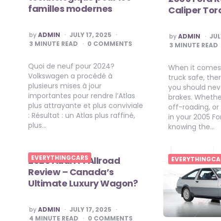
familles modernes
Caliper To
POSTED
POSTED
by
ADMIN
JULY 17, 2025
by
ADMIN
JUL
BY
BY
3
MINUTE READ
0 COMMENTS
3
MINUTE READ
Quoi de neuf pour 2024?
When it comes 
Volkswagen a procédé à
truck safe, the
plusieurs mises à jour
you should nev
importantes pour rendre l’Atlas
brakes. Whethe
plus attrayante et plus conviviale
off-roading, o
: Résultat : un Atlas plus raffiné,
in your 2005 Fo
plus…
knowing the…
EVERYTHINGCARS
2025 Audi A4 Allroad
EVERYTHINGCA
Review – Canada’s
Ultimate Luxury Wagon?
POSTED
by
ADMIN
JULY 17, 2025
BY
4
MINUTE READ
0 COMMENTS