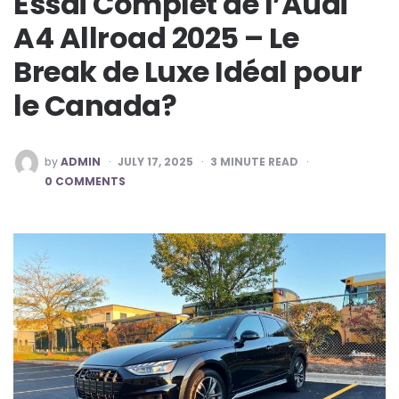
Essai Complet de l’Audi
A4 Allroad 2025 – Le
Break de Luxe Idéal pour
le Canada?
POSTED
by
ADMIN
JULY 17, 2025
3
MINUTE READ
BY
0 COMMENTS