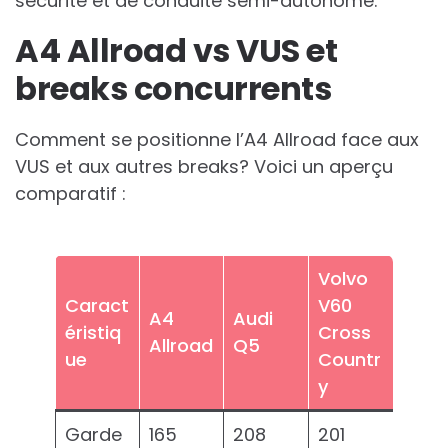
sécurité et de conduite semi-autonome.
A4 Allroad vs VUS et
breaks concurrents
Comment se positionne l’A4 Allroad face aux
VUS et aux autres breaks? Voici un aperçu
comparatif :
Volvo
Caract
V60
A4
Audi
éristiq
Cross
Allroad
Q5
ue
Countr
y
Garde
165
208
201