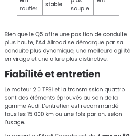
ent
plus
ent
stable
routier
souple
Bien que le Q5 offre une position de conduite
plus haute, l’A4 Allroad se démarque par sa
conduite plus dynamique, une meilleure agilité
en virage et une allure plus distinctive.
Fiabilité et entretien
Le moteur 2.0 TFSI et la transmission quattro
sont des éléments éprouvés au sein de la
gamme Audi. L’entretien est recommandé
tous les 15 000 km ou une fois par an, selon
l’usage.
La garantie d’Audi Canada est de
4 ans ou 80