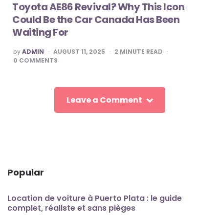
Toyota AE86 Revival? Why This Icon
Could Be the Car Canada Has Been
Waiting For
POSTED
by
ADMIN
AUGUST 11, 2025
2
MINUTE READ
BY
0
COMMENTS
Leave a Comment
Popular
Location de voiture à Puerto Plata : le guide
complet, réaliste et sans pièges