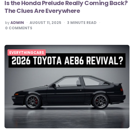
Is the Honda Prelude Really Coming Back?
The Clues Are Everywhere
POSTED
by
ADMIN
AUGUST 11, 2025
3
MINUTE READ
BY
0
COMMENTS
EVERYTHINGCARS