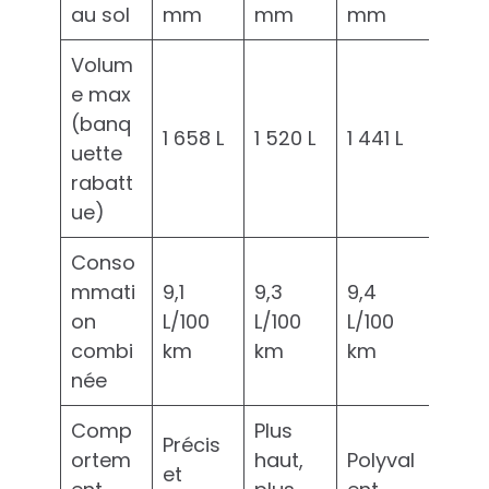
au sol
mm
mm
mm
Volum
e max
(banq
1 658 L
1 520 L
1 441 L
uette
rabatt
ue)
Conso
mmati
9,1
9,3
9,4
on
L/100
L/100
L/100
combi
km
km
km
née
Comp
Plus
Précis
ortem
haut,
Polyval
et