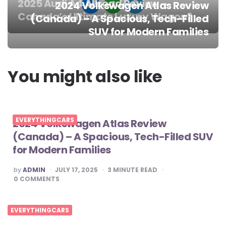
2025 Audi A4 Allroad Review –
2024 Volkswagen Atlas Review
Canada’s Ultimate Luxury Wagon?
(Canada) – A Spacious, Tech-Filled
Post
SUV for Modern Families
navigation
You might also like
EVERYTHINGCARS
2024 Volkswagen Atlas Review
(Canada) – A Spacious, Tech-Filled SUV
for Modern Families
POSTED
by
ADMIN
JULY 17, 2025
3
MINUTE READ
BY
0
COMMENTS
EVERYTHINGCARS