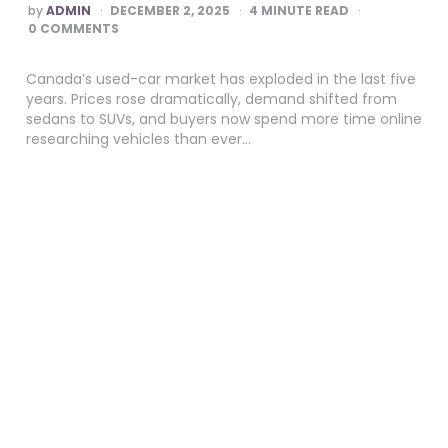
POSTED
by
ADMIN
DECEMBER 2, 2025
4
MINUTE READ
BY
0 COMMENTS
Canada’s used-car market has exploded in the last five
years. Prices rose dramatically, demand shifted from
sedans to SUVs, and buyers now spend more time online
researching vehicles than ever…