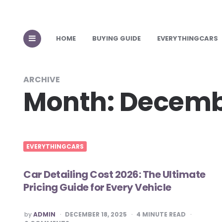
HOME
BUYING GUIDE
EVERYTHINGCARS
ARCHIVE
Month:
Decemb
EVERYTHINGCARS
Car Detailing Cost 2026: The Ultimate
Pricing Guide for Every Vehicle
POSTED
by
ADMIN
DECEMBER 18, 2025
4
MINUTE READ
BY